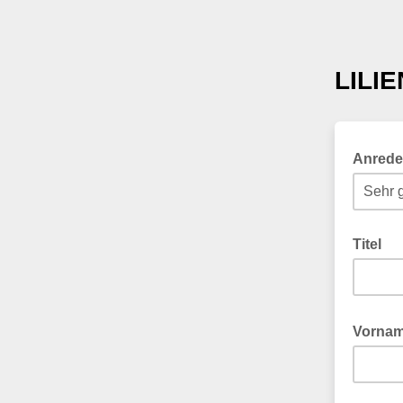
LILI
Anred
Titel
Vorna