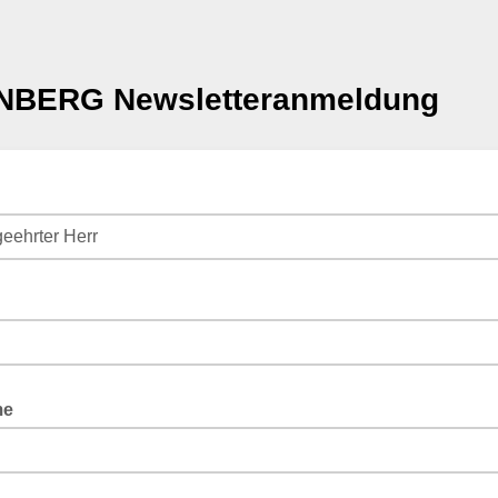
ENBERG Newsletteranmeldung
e
me