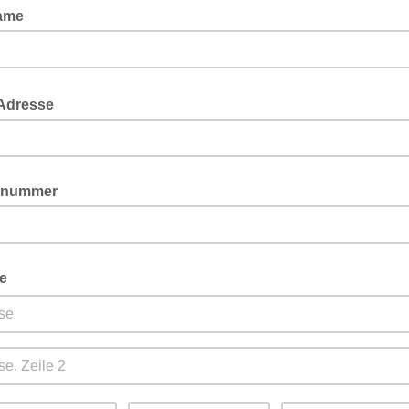
ame
-Adresse
nnummer
e