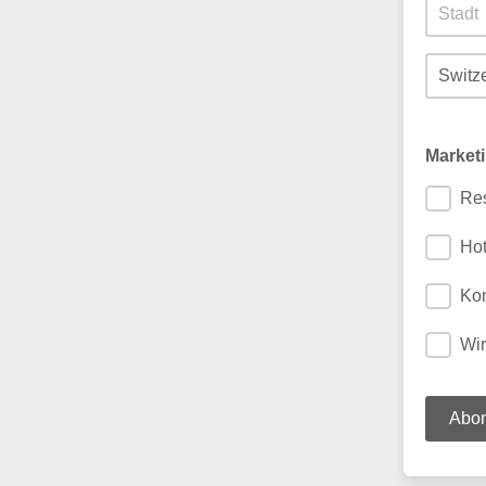
Market
Res
Hot
Kon
Wir